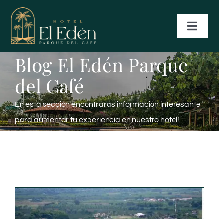
Skip
to
Toggl
Navig
content
Blog El Edén Parque
INICIO
del Café
HABITACIONES
En esta sección encontrarás información interesante
para aumentar tu experiencia en nuestro hotel!
SERVICIOS
RESERVAS
GALERÍA