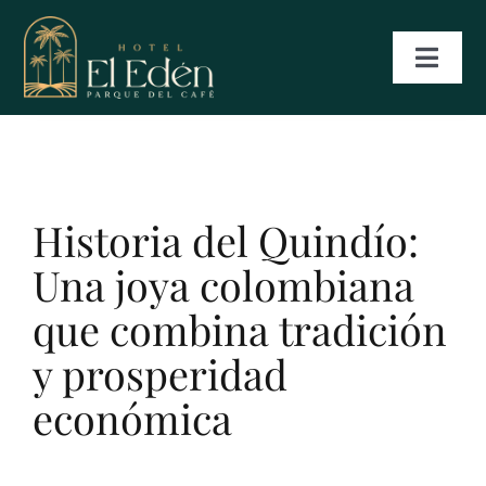
Skip
to
Toggl
Navig
content
INICIO
HABITACIONES
Historia del Quindío:
Una joya colombiana
SERVICIOS
que combina tradición
y prosperidad
RESERVAS
económica
GALERÍA