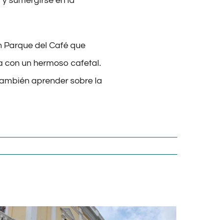
 y sumergirse en la
n Parque del Café que
a con un hermoso cafetal.
o también aprender sobre la